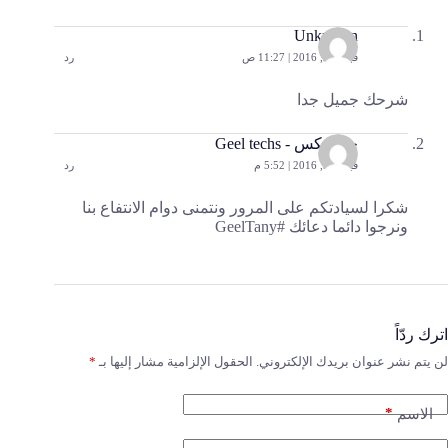
Unknown
فبراير 2, 2016 | 11:27 ص
رد
شرحك جميل جدا
جيل تكس - Geel techs
فبراير 9, 2016 | 5:52 م
رد
شكرا لسيادتكم على المرور ونتمنى دوام الانتفاع بنا
ونرجوا دائما دعائك #GeelTany
اترك ردّاً
لن يتم نشر عنوان بريدك الإلكتروني.
الحقول الإلزامية مشار إليها بـ
*
*
الاسم