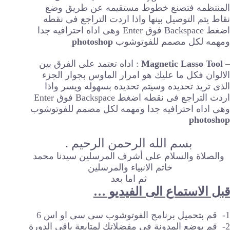
المنتظمه فتصنع خطوط مستقيمه عن طريق وضع
نقاط يتم التوصيل بينها واذا اردت التراجع فى نقطه
اضغط Backspace فوق Enter وهى اداه احترافيه جدا
ومهمه لكل مصمم للفوتوشوب
photoshop
–
Magnetic Lasso Tool
: اداه تعتمد على الفرق بين
الالوان فكل ما عليك هو امرار الماوس بجوار الجزء
الذى تريد تحديده وسيتم تحديده بسهوله ويسر واذا
اردت التراجع فى نقطه اضغط Backspace فوق Enter
وهى اداه احترافيه جدا ومهمه لكل مصمم للفوتوشوب
photoshop
بسم الله الرحمن الرحيم .
والصلاة والسلام على أشرف المرسلين سيدنا محمد
خاتم الانبياء والمرسلين
ثم اما بعد
قبل الاستماع الى الفيديو …
1- قم بتحميل برنامج الفوتوشوب سى سى او اس 6
2- قم بوضع المدونة فى مفضلاتك لمتابعة باقى الدورة