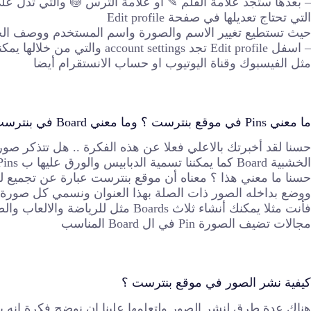
– بعدها ستجد علامة القلم ✎ او علامة الترس 🍥 والتي تدل عل
التي تحتاج تعديلها في صفحة Edit profile
حيث تستطيع تغيير الاسم والصورة واسم المستخدم ووصف ا
مثل الفيسبوك وقناة اليوتيوب او حساب الانستقرام أيضا
ما معني Pins في موقع بنترست ؟ وما معني Board في بنترست أيضا ؟
حسنا لقد أخبرتك بالاعلي فعلا عن هذه الفكرة .. هل تتذكر صورة
الخشبية Board كما يمكننا تسمية الدبابيس والورق عليها ب Pins
ووضع بداخله الصور ذات الصلة بهذا العنوان ونسمي كل صورة Pin
فأنت مثلا يمكنك أنشاء ثلاث Boards مث
مجالات تضيف الصورة Pin في ال Board المناسب
كيفية نشر الصور في موقع بنترست ؟
هناك عدة طرق لنشر الصور ولتعلمها علينا ان نوضح فكرة انه