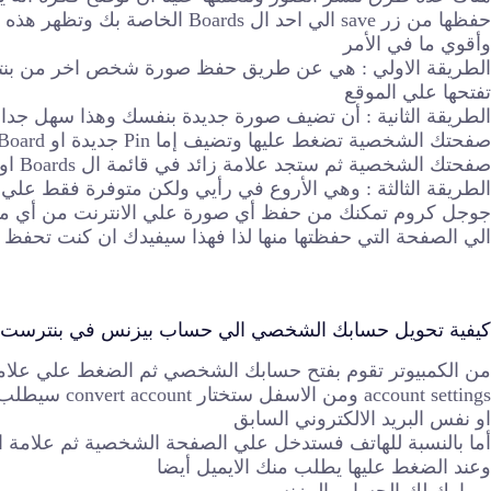
حفظها من زر save الي احد ال ards
وأقوي ما في الأمر
تفتحها علي الموقع
الطريقة الثانية : أن تضيف صورة جديدة بنفسك وهذا سهل جدا
صفحتك الشخصية ثم ستجد علامة زائد في قائمة ال Boards او ال Pins فتضغط عليها أيضا
الطريقة الثالثة : وهي الأروع في رأيي ولكن متوفرة فقط علي
جوجل كروم تمكنك من حفظ أي صورة علي الانترنت من أي مكا
الي الصفحة التي حفظتها منها لذا فهذا سيفيدك ان كنت تحفظ
كيفية تحويل حسابك الشخصي الي حساب بيزنس في بنترست 
من الكمبيوتر تقوم بفتح حسابك الشخصي ثم الضغط علي علامة ال
ccount settings
او نفس البريد الالكتروني السابق
وعند الضغط عليها يطلب منك الايميل أيضا
ومبارك لك الحساب البيزنس