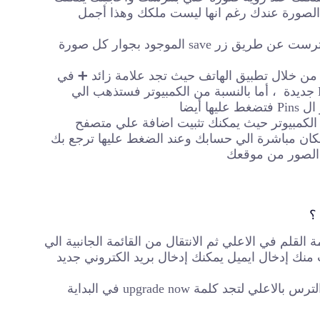
Bo الخاصة بك وتظهر هذه الصورة عندك رغم انها ليست ملكك وهذا أجمل
الطريقة الاولي : هي عن طريق حفظ صورة شخص اخر من بنترست عن طريق زر save الموجود بجوار كل صورة
 من خلال تطبيق الهاتف حيث تجد علامة زائد ➕ في
صفحتك الشخصية تضغط عليها وتضيف إما Pin جديدة او Board جديدة ، أما بالنسبة من الكمبيوتر فستذهب الي
 الكمبيوتر حيث يمكنك تثبيت اضافة علي متصفح
ن مباشرة الي حسابك وعند الضغط عليها ترجع بك
 الصور من موقعك
؟
قلم في الاعلي ثم الانتقال من القائمة الجانبية الي
a ومن الاسفل ستختار convert account سيطلب منك إدخال ايميل يمكنك إدخال بريد الكتروني جديد
أما بالنسبة للهاتف فستدخل علي الصفحة الشخصية ثم علامة الترس بالاعلي لتجد كلمة upgrade now في البداية