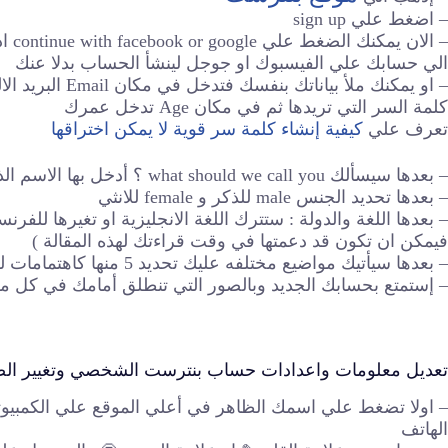
– اضغط علي sign up
– ال
الي حسابك علي الفيسبوك او جوجل لينشأ الحساب بدلا عنك
كلمة السر التي تريدها ثم في مكان Age تدخل عمرك
تعرف علي
كيفية إنشاء كلمة سر قوية لا يمكن اختراقها
– بعدها سيسألك what should we call you ؟ أدخل بها الاسم الذي تريده أن يظهر علي حسابك
– بعدها تحديد الجنس male للذكر و female للانثي
– بعدها اللغة والدولة : ستترك اللغة الانجليزية او تغيرها للف
فيمكن ان تكون قد دعمتها في وقت قراءتك لهذه المقالة )
– بعدها سيأتيك مواضيع مختلفه عليك تحديد 5 منها كاهتمامات لك ويمكنك الاستعانة بالمترجم لمعرفة معاني الكلمات
– إستمتع بحسابك الجديد وبالصور التي تنطلق أمامك في كل مك
تعديل معلومات واعدادات حساب بنترست الشخصي وتغيير الص
– اولا تضغط علي اسمك الظاهر في أعلي الموقع علي الكمبيوت
الهاتف