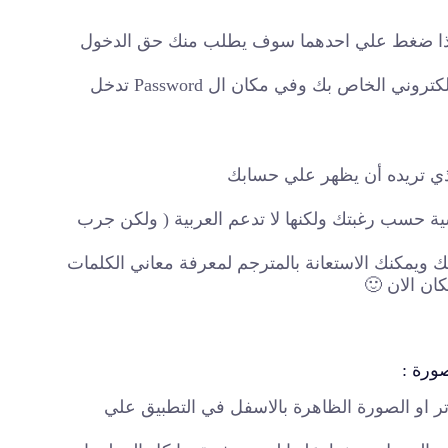
ان يمكنك الضغط علي continue with facebook or google اذا ضغط علي احدهما سوف يطلب منك حق الدخول
– او يمكنك ملأ بياناتك بنفسك فتدخل في مكان Email البريد الالكتروني الخاص بك وفي مكان ال Password تدخل
رنسية حسب رغبتك ولكنها لا تدعم العربية ( ولكن جرب
ان الان 🙂
ورة :
ر او الصورة الظاهرة بالاسفل في التطبيق علي