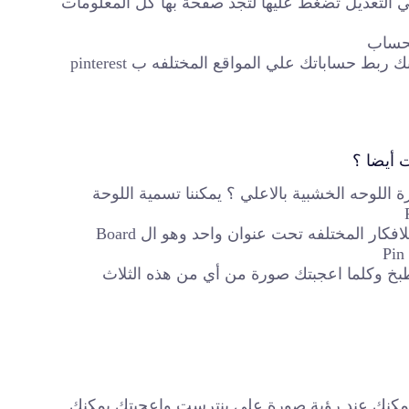
ي التعديل تضغط عليها لتجد صفحة بها كل المعلومات
لحساب
– اسفل Edit profile تجد account settings والتي من خلالها يمكنك ربط حساباتك علي المواقع المختلفه ب pinterest
 اللوحه الخشبية بالاعلي ؟ يمكننا تسمية اللوحة
حسنا ما معني هذا ؟ معناه أن موقع بنترست عبارة عن تجميع للافكار المختلفه تحت عنوان واحد وهو ال Board
ل للرياضة والالعاب والطبخ وكلما اعجبتك صورة من أي من هذه الثلاث
 يمكنك عند رؤية صورة علي بنترست واعجبتك يمكنك