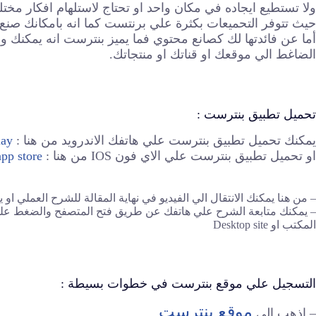
ولا تستطيع ايجاده في مكان واحد او تحتاج لاستلهام افكار مخت
حيث تتوفر التحميعات بكثرة علي برنتست كما انه بامكانك صنع
أما عن فائدتها لك كصانع محتوي فما يميز بنترست انه يمكنك
الضاغط الي موقعك او قناتك او منتجاتك.
تحميل تطبيق بنترست :
يمكنك تحميل تطبيق بنترست علي هاتفك الاندرويد من هنا :
lay
او تحميل تطبيق بنترست علي الاي فون IOS من هنا :
app store
– من هنا يمكنك الانتقال الي الفيديو في نهاية المقالة للشرح العملي او
– يمكنك متابعة الشرح علي هاتفك عن طريق فتح المتصفح والضغط علي
المكتب او Desktop site
التسجيل علي موقع بنترست في خطوات بسيطة :
موقع بنترست
– إذهب الي