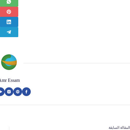
Amr Essam
ال
مقالة
السابقة