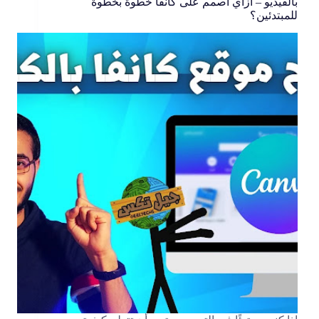
بالفيديو – ازاي اصمم على كانفا خطوة بخطوة
للمبتدئين؟