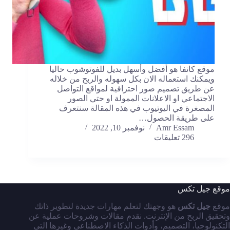
موقع كانفا هو أفضل وأسهل بديل للفوتوشوب حاليا
ويمكنك استعماله الان بكل سهوله والربح من خلاله
عن طريق تصميم صور احترافية لمواقع التواصل
الاجتماعي او الاعلانات الممولة او حتي الصور
المصغرة في اليوتيوب في هذه المقالة سنتعرف
على طريقة الحصول…
Amr Essam
نوفمبر 10, 2022
296 تعليقات
موقع جيل تكس
موقع
جيل تكس
هو وجهتك لتعلم مهارات جديدة لتطوير ذاتك
وتحقيق الربح من الإنترنت. نقدم مقالات وشروحات عملية عن
التكنولوجيا، التصميم، وأدوات الذكاء الاصطناعي وغيرها التي