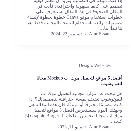
إذا كنت مبتدئًا في التصميم وتريد أن تتعلم كيفية
تصميم على كانفا بسهولة واحترافية، فأنت في
المكان الصحيح! في هذا المقال، سنتعرف على
خطوات استخدام موقع Canva خطوة بخطوة لإنشاء
تصميمات رائعة باستخدام النسخة المجانية فقط. هيا
بنا نبدأ! ما…
Amr Essam
ديسمبر 22, 2024
Design
,
Websites
أفضل 5 مواقع لتحميل موك اب Mockup مجانًا
للفوتوشوب
هل تبحث عن موارد مجانية لتحميل موك اب
للفوتوشوب تضيف لمسة احترافية لتصميماتك؟ إذا
كنت مصممًا محترفًا أو مبتدئًا، فإن هذه المقالة هي
وجهتك! اليوم سنستعرض أفضل 5 مواقع لتحميل
موك اب مجانا لتحسين إبداعك. 1. Graphic Burger إذا
كنت…
Amr Essam
مايو 11, 2023