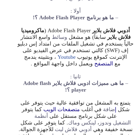
أولا :
–
ما هو برنامج Adobe Flash Player ؟!
أدوبي فلاش بلاير
Adobe Flash Player (
ماكروميديا
فلاش بلاير
سابقاً) هو مشغل
وسائط
واسع الانتشار
حالياً يستخدم في تشغيل الملفات من امتداد إس دبليو
إف
(SWF) كالتي تستخدم في عرض الفيديو على
الإنترنت كموقع يوتيوب
Youtube
، وبتثبيته يندمج
مع
المتصفح
ويعمل داخل واجهة المواقع .
ثانيا :
–
ما هى مميزات ادوبى فلاش بلاير Adobe flash
player ؟!
يتمتع به المشغل من توافقية عالية حيث يتوفر على
شكل
إ
ضافة
في أغلب
متصفحات الويب
كما يتوفر
على شكل برنامج مستقل على
أنظمة
التشغيل
وندوز
،
لينكس
وماك
. كما يتوفر على شكل
نسخة خفيفة وهي
أدوبي فلاش ليت
للأجهزة الجوالة.