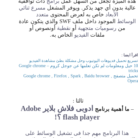
هذه الميزة تجعل من السهل عمل
برامج
ذات توافقية
عالية بدون أي جهد يذكر. ويوفر المشغل
مسرع ثنائي
الأبعاد
خاص به لعرض المحتوى
متعدد
الوسائط
الموجود داخل ملف SWF والذي يتكون عادة
من
رسوميات متجهية
أو
نقطية
أونصوص أو
ملفات
الفيديو
الخاص به.
اقرأ ايضا :
تسريع تحميل فديوهات اليوتيوب وحل مشكلة بطئ مشاهدة الفيديو
10 حيل ومعلومات لم تكن تعلمها عن جوجل كروم – Google chrome
tricks
تحميل متصفح Google chrome , Firefox , Spark , Baidu browser ,
Opera
ثالثا :
ادوبى فلاش بلاير Adobe
–
ما أهمية برنامج
flash player ؟!
هذا البرنامج مهم جدا فى تشغيل الوسائط على