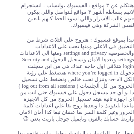
هنتكلم عن ٣ مواقع : الفيسبوك ،واتساب ، انستجرام
لانهم ببساطه أشهر ٣ مواقع للتواصل واللي بيكون
فيهم غالب الاسرار واللي لسوء الحظ كلهم تابعين
لنفس الشركة وهي فيسبوك.
نبدأ بموقع فيسبوك : هتروح علي الثلاث شرط من
التطبيق في الاعلي ومنها تحت علي الاعدادات
والخصوصية settings and privacy ومنها الي الاعدادات
settings وبعدها الامان وتسجيل الدخول Security and
login هتلاقي اول حاجه عندك هي من اين سجلت
دخولك where you’re logged in هنضغط علي رؤية
الكل see all وننزل تحت خالص ونضغط علي تسجيل
الخروج من كل الجلسات ( log out from all sessions )
دا لو أي حد مسجل دخول علي فيسبوك حتي انت من
اي اجهزة تانية هيتم تسجيل الخروج من كل الاجهزة
ماعدا تليفونك دا وبعدها روح بقا علي اعدادات كلمة
المرور وغير كلمة السر بقا عشان تبقا كدا أمان الامان
واربط حسابك بالفون وبايميل جوجل ياريت يعني 😉
ندخل علي الواتساب : الواتساب طول مانت فاتحه يبقا