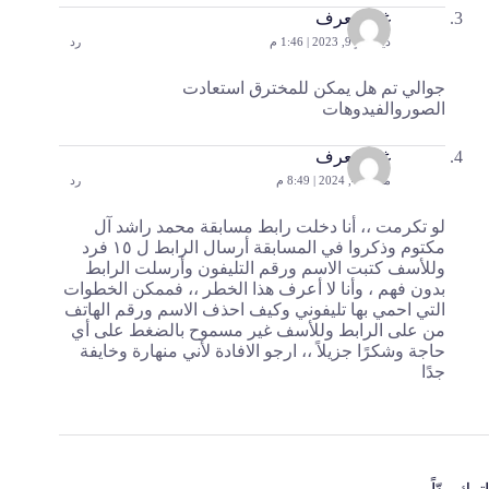
غير معرف
ديسمبر 9, 2023 | 1:46 م
رد
جوالي تم هل يمكن للمخترق استعادت
الصوروالفيدوهات
غير معرف
مارس 4, 2024 | 8:49 م
رد
لو تكرمت ،، أنا دخلت رابط مسابقة محمد راشد آل
مكتوم وذكروا في المسابقة أرسال الرابط ل ١٥ فرد
وللأسف كتبت الاسم ورقم التليفون وأرسلت الرابط
بدون فهم ، وأنا لا أعرف هذا الخطر ،، فممكن الخطوات
التي احمي بها تليفوني وكيف احذف الاسم ورقم الهاتف
من على الرابط وللأسف غير مسموح بالضغط على أي
حاجة وشكرًا جزيلاً ،، ارجو الافادة لأني منهارة وخايفة
جدًا