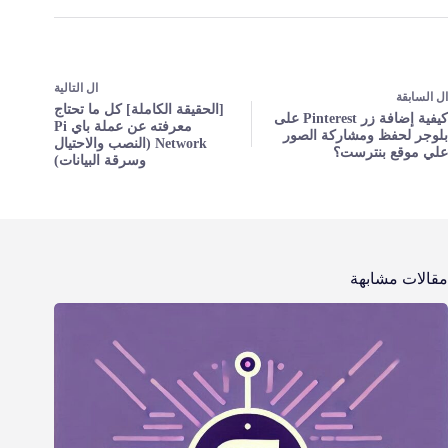
ال
التالية
ال
السابقة
[الحقيقة الكاملة] كل ما تحتاج
كيفية إضافة زر Pinterest على
معرفته عن عملة باي Pi
بلوجر لحفظ ومشاركة الصور
Network (النصب والاحتيال
علي موقع بنترست؟
وسرقة البيانات)
مقالات مشابهة