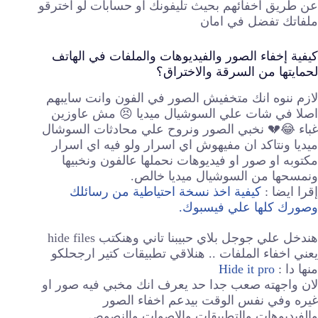
عن طريق اخفائهم بحيث تليفونك او حسابات لو اخترقو
ملفاتك تفضل في امان
كيفية إخفاء الصور والفيديوهات والملفات في الهاتف
لحمايتها من السرقة والاختراق؟
لازم ننوه انك متخفيش الصور في الفون وانت سايبهم
اصلا في شات علي السوشيال ميديا 😣 مش عاوزين
غباء 😂💔 نخبي الصور ونروح علي محادثات السوشال
ميديا ونتاكد ان مفيهوش اي اسرار ولو فيه اي اسرار
مكتوبه او صور او فيديوهات نحملها عالفون ونخبيها
ونمسحها من السوشيال ميديا خالص.
إقرا ايضا :
كيفية اخذ نسخة احتياطية من رسائلك
وصورك كلها علي فيسبوك.
هندخل علي جوجل بلاي حبيبنا تاني وهنكتب hide files
يعني اخفاء الملفات .. هنلاقي تطبيقات كتير ارجحلكو
منها دا :
Hide it pro
لان واجهته صعب جدا حد يعرف انك مخبي فيه صور او
غيره وفي نفس الوقت بيدعم اخفاء الصور
والفيديوهات والتطبيقات والاصوات والنصوص