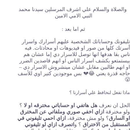
والصلاة والسلام علي اشرف المرسلين سيدنا محمد
النبي الامي الامين
ثم اما بعد :
تليفونك وحساباتك الشخصية عليهم أسرارك واسرار
أسرتك كلها من صور او فيديوهات او محادثات. فيه
ناس بقا هدفها انها توصل للاسرار دي إما عشان هم
بيستمتعو بكشف اسرار الناس او انهم قاصدين الضرر
او انهم طالبين مقابل عشان مينشروش الاسرار دي –
حاجه قذرة يعني 😂💔 بس موجودين كتير اوي للأسف
😤
ماذا نفعل لنحافظ علي أسرارنا ؟
الحل ان نعرف
هل هاتفي او حساباتي مخترقه او لا
؟
ولو مخترقة
ازاي اخفي صوري وملفاتي عن المخترق
او السارق
؟ ولو مش مخترقة،
ازاي احمي تليفوني في
المستقبل من الاختراق
؟ و
اتصرف ازاي لو تليفوني