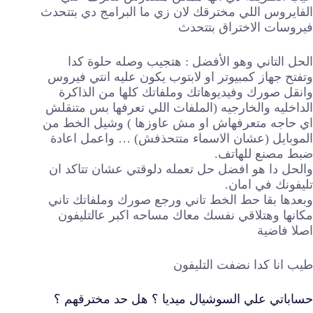
الفايروس اللي مخترقك لان زي ما البرامج دي بتتحدث
فيروسات الاختراق بتتحدث
الحل التاني وهو الأفضل : هتجيب وصله حلوة كدا
وتفتح جهاز كمبيوتر او لابتوب يكون عليه انتي فيروس
وانقل صورك وفيديوهاتك وملفاتك كلها من الذاكرة
الداخليه والخارجيه (الملفات اللي تعرفها بس متنقلش
اي حاجه متعرفهاش او مش عاوزها ) وشيل الخط من
الموبايل (عشان الاسماء متتحذفش) … واعمل اعادة
ضبط مصنع للهاتف.
والحل دا هو افضل حل تعمله دلوقتي عشان تتاكد ان
تليفونك في امان.
وبعدها بقا حط الخط تاني ورجع صورك وملفاتك تاني
مكانها وهتلاقي نفسك معاك مساحه اكبر عالتليفون
اصلا فاضية
طيب انا كدا نضفت التليفون
حساباتي علي السوشيال ميديا ؟ هل حد مخترقهم ؟