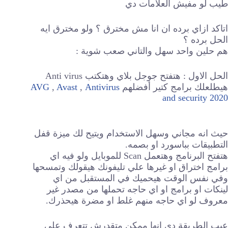
طيب لو مفيش العلامات دي
اتاكد ازاي برده ان انا مش مخترق ؟ ولو مخترق ايه
الحل برده ؟
هم حلين واحد سهل والتاني صعب شوية :
الحل الاول : هتفتح جوجل بلاي وهتكتب Anti virus
هيطلعلك برامج كتير أفضلهم
Antivirus
,
Avast
,
AVG
and security 2020
حيث انه مجاني وسهل الاستخدام ويتيح لك ميزة قفل
التطبيقات بباسورد او بصمه.
هتفتح البرنامج وهتعمل Scan للموبايل ولو فيه اي
برامج اختراق او غيرها علي تليفونك هيقولك وتمسحها
وفي نفس الوقت هيحميك في المستقبل من اي
لينكات او برامج او اي حاجه تحملها من مصدر غير
معروف لو اي حاجه منهم غلط او مضرة هيحذرك.
عيب الطريقة دي انها ممكن متقدرش تتعرف علي