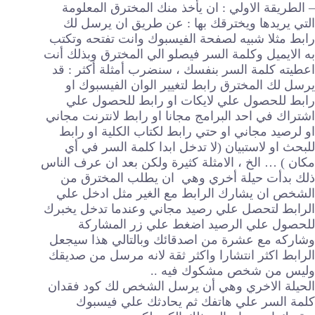
– الطريقة الاولي : ان يأخذ منك المخترق المعلومة
التي يريدها ويخترقك بها : عن طريق ان يرسل لك
رابط مثلا شبيه لصفحة الفيسبوك وانت تفتحه وتكتب
به الايميل وكلمة السر فيصلو الي المخترق وبذلك أنت
اعطيته كلمة السر بنفسك ، سنضرب أمثلة أكثر :
قد
يرسل لك المخترق رابط لتغيير الوان الفيسبوك او
رابط للحصول علي لايكات او رابط للحصول علي
اشتراك في احد البرامج مجانا او رابط لانترنت مجاني
او لرصيد مجاني او حتي رابط لكتاب الكلية او رابط
للبحث او لاستبيان (لا تدخل ابدا كلمة السر في أي
مكان ) … الخ ، الامثلة كثيرة ولكن بعد ان عرف الناس
ذلك بدأت حيلة أخري وهي ان يطلب المخترق من
الشخص ان يشارك الرابط مع الغير مثل ادخل علي
الرابط لتحصل علي رصيد مجاني وعندما تدخل يخبرك
للحصول علي الرصيد اضغط علي زر المشاركة
وشاركه مع عشرة من اصدقائك وبالتالي هذا سيجعل
الرابط اكثر انتشارا واكثر ثقة لانه مرسل من صديقك
وليس من شخص مشكوك فيه ..
الحيلة الاخري وهي أن يرسل الشخص لك كود فقدان
كلمة السر علي هاتفك ثم يحادثك علي فيسبوك