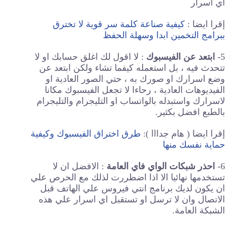
اي اسرار
إقرا ايضا :
كيفية صناعة كلمة سر قوية لا تخترق
ببرامج التخمين ابدا وسهلة الحفظ
5-
ابتعد عن الفيسبوك
: لا اقول لك اغلق حسابك او لا
تتحدث فيه ، بل استعمله كيفما تشاء ولكن ابتعد عن
وضع اسرارك او صورك به ، حتي الصور العادية او
الفيديوهات العادية ، رحاءا لا تجعل الفيسبوك مكانا
لاسرارك واستبدله بالواتساب او التليجرام والتليجرام
بالطبع افضل بكثير.
إقرا ايضا ( هام جدااا ):
طرق اختراق الفيسبوك وكيفية
حماية نفسك منها
6-
احذر شبكات الواي فاي العامة
: الافضل ان لا
تستخدمها نهائيا الا اذا اضطررت لذلك مع الحرص علي
ان يكون لديك برنامج انتي فيروس علي الهاتف قبل
الاتصال وان لا ترسل او تستقبل اي اسرار علي هذه
الشبكة العامة.