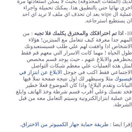
لديك (الملفات المحذوفه) بحيث لا يمكن استعادتها مرة
اخري نهائيا حتي بالتطبيق هذا. يمكنك تحميلة واجراء
عملية ال wipe بعد ان تحذف اي ملف لا تريد اي احد
ان يستطيع استرجاعه.
10-
اذا تم اختراقكك والمخترق يكلمك فلا تجبه
: من
المهم جدا معرفة كيف تتعامل مع المبتزين! هؤلاء
الاشخاص اذا وافقت لهم علي طلب فسيستعبدونك
طول الحياة ! مهما كانت الاسرار التي معهم قم فقط
بحظرهم والابلاغ عنهم ، حيث يوجد قسم مخصص
لمثل هذه العمليات علي معظم شبكات التواصل
الاجتماعي فقط اكتب في جوجل
الابلاغ عن ابتزاز في
فيسبوك
مثلا وسيظهر لك اول نتيجة صفحة تملأ فيها
البيانات وتقدم البلاغ! واذا كان الموضوع فعلا خطير
فخد نفسك وعلي أقرب قسم شرطة وخذ الهاتف وابلغ
عن عملية ابتزازالكترونية وسيتم التعامل معه من قبل
الشرطة.
إقرا ايضا :
طريقة حماية جهاز الكمبيوتر من الاختراق.