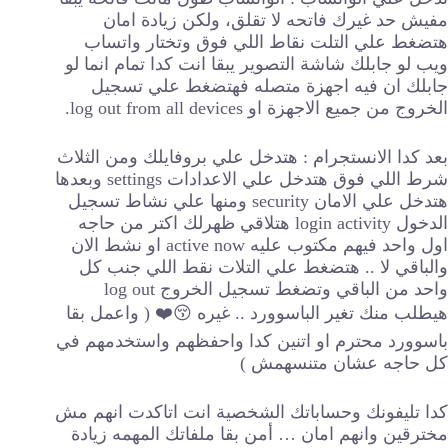
مفيش حد غيرك فاتحه لا تقلق، ولكن زيادة امان
هتضغط علي التلت نقاط اللي فوق وتختار واتساب
ويب لو جابلك شاشة التصوير يبقا انت كدا تمام انما لو
جابلك ان فيه اجهزة متصله فهتضغط علي تسجيل
الخروج من جميع الاجهزة او log out from all devices.
بعد كدا الانستجرام : هتدخل علي بروفايلك ومن الثلاث
شرط اللي فوق هتدخل علي الاعدادات settings وبعدها
هتدخل علي الامان security ومنها علي نشاط تسجيل
الدخول login activity هتلاقي ظهرلك اكتر من حاجه
اول واحد فيهم مكتوب عليه active now او نشط الان
والباقي لا .. هتضغط علي التلات نقط اللي جنب كل
واحد من الباقي وتضغط تسجيل الخروج log out
هيطلب منك تغير الباسوورد .. غيره 😚⁦❤️⁩ ( واعمل بقا
باسوورد محترم او اتنين كدا واحفظهم واستخدمهم في
كل حاجه عشان متنسهمش )
كدا تليفونك وحساباتك الشخصية انت اتاكدت انهم مش
مخترقين وانهم امان … أمن بقا ملفاتك المهمه زيادة