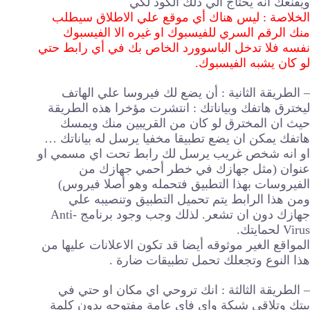
ويقنعك انه يحتاج الي ذلك الكود لكي
الخلاصة : ليس هناك أي موقع علي الاطلاق سيطلب
منك الرقم السري للفيسبوك او غيره الا الفيسبوك
نفسه فلا تدخل الباسوورد الخاص بك في أي رابط حتي
لو كان يشبه الفيسبوك.
– الطريقة الثانية : أن يضع لك فيروسا علي الهاتف
ليخترق هاتفك وبياناتك : انتشرت مؤخرا هذه الطريقة
حيث ان المخترق لو كان من القريبين منك ويمسك
هاتفك يمكن ان يضع تطبيقا مخفيا يرسل له بياناتك …
او انه شخص غريب يرسل لك رابط تحت اي مسمي او
عنوان (مثل جهازك في خطر أحمي جهازك من
الفيروسات بهذا التطبيق فتحمله وهو أصلا فيروس)
ومن هذا الرابط يتم تحميل التطبيق وتنصيبه علي
جهازك دون ان تشعر. لذلك وجب وجود برنامج Anti-
Virus لحمايتك.
المواقع الغير موثوقه أيضا قد تكون الاعلانات عليها من
هذا النوع وتجعلك تحمل تطبيقات ضارة .
– الطريقة الثالثة : انك تروحي اي مكان او حتي في
بيتك وتلاقي شبكة واي فاي عامة مفتوحه بدون كلمة