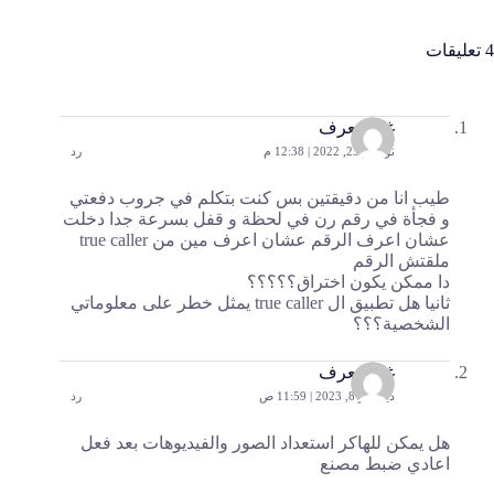
4 تعليقات
غير معرف
نوفمبر 23, 2022 | 12:38 م
رد
طيب انا من دقيقتين بس كنت بتكلم في جروب دفعتي
و فجأة في رقم رن في لحظة و قفل بسرعة جدا دخلت
عشان اعرف الرقم عشان اعرف مين من true caller
ملقتش الرقم
دا ممكن يكون اختراق؟؟؟؟؟
ثانيا هل تطبيق ال true caller يمثل خطر على معلوماتي
الشخصية؟؟؟
غير معرف
ديسمبر 8, 2023 | 11:59 ص
رد
هل يمكن للهاكر استعداد الصور والفيديوهات بعد فعل
اعادي ضبط مصنع