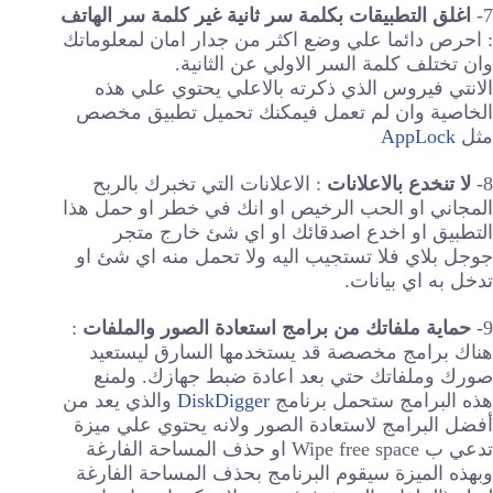
7-
اغلق التطبيقات بكلمة سر ثانية غير كلمة سر الهاتف
: احرص دائما علي وضع اكثر من جدار امان لمعلوماتك
وان تختلف كلمة السر الاولي عن الثانية.
الانتي فيروس الذي ذكرته بالاعلي يحتوي علي هذه
الخاصية وان لم تعمل فيمكنك تحميل تطبيق مخصص
مثل
AppLock
8-
لا تنخدع بالاعلانات
: الاعلانات التي تخبرك بالربح
المجاني او الحب الرخيص او انك في خطر او حمل هذا
التطبيق او اخدع اصدقائك او اي شئ خارج متجر
جوجل بلاي فلا تستجيب اليه ولا تحمل منه اي شئ او
تدخل به اي بيانات.
9-
حماية ملفاتك من برامج استعادة الصور والملفات
:
هناك برامج مخصصة قد يستخدمها السارق ليستعيد
صورك وملفاتك حتي بعد اعادة ضبط جهازك. ولمنع
هذه البرامج ستحمل برنامج
DiskDigger
والذي يعد من
أفضل البرامج لاستعادة الصور ولانه يحتوي علي ميزة
تدعي ب Wipe free space او حذف المساحة الفارغة
وبهذه الميزة سيقوم البرنامج بحذف المساحة الفارغة