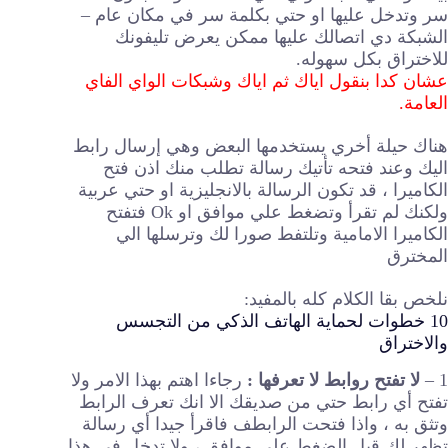
سر وتدخل عليها او حتي بكلمة سر في مكان عام –
الشبكة دي اتصالك عليها ممكن يعرض تليفونك
للاختراق بكل سهوله.
عشان كدا بنقول اياك ثم اياك وشبكات الواي الفاي
العامة.
هناك حيلة أخري يستخدمها البعض وهي إرسال رابط
اليك وعند فتحه تأتيك رسالة تطلب منك اذن فتح
الكاميرا ، قد تكون الرسالة بالانجليزية او حتي عربية
ولكنك لم تقرأ وتضغط علي موافق او Ok فتفتح
الكاميرا الامامية وتلتفط صورا لك وترسلها الي
المخترق
نلخص بقا الكلام كله بالمفيد:
10 خطوات لحماية الهاتف الذكي من التجسس
والاختراق
1 –
لا تفتح روابط لا تعرفها :
رجاءا اهتم بهذا الامر ولا
تفتح أي رابط حتي من صديقك الا انك تعرف الرابط
وتثق به ، واذا فتحت الرابطف فاقرأ جيدا أي رسالة
تظهر لك قبل الضغط علي موافق ، ولا تدخل في هذا